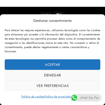
Visa
MasterCard
Gestionar consentimiento
AVISO LEGAL
POLÍTICA DE PRIVACIDAD
POLÍTICA DE COOKIES
CONDICIONES GENERALES
Para ofrecer las mejores experiencias, utilizamos tecnologías como las cookies
Copyright 2026 ©
Visual Cube
para almacenar y/o acceder a la información del dispositivo. El consentimiento
de estas tecnologías nos permitirá procesar datos como el comportamiento de
navegación o las identificaciones únicas en este sitio. No consentir o retirar el
consentimiento, puede afectar negativamente a ciertas características y
funciones.
ACEPTAR
DENEGAR
VER PREFERENCIAS
Política de cookies
Política de privacidad
Aviso legal
¡Hola! Soy Paz